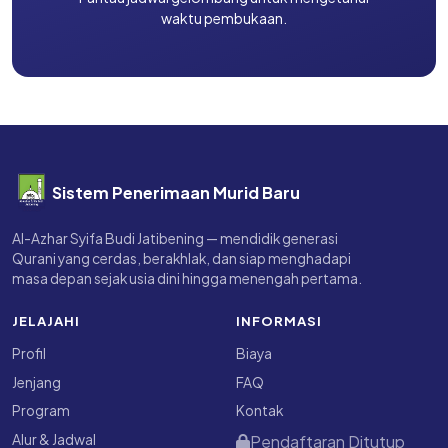
Dibuka
Pantau jadwal gelombang untuk mengetahui
waktu pembukaan.
Sistem Penerimaan Murid Baru
Al-Azhar Syifa Budi Jatibening — mendidik generasi
Qurani yang cerdas, berakhlak, dan siap menghadapi
masa depan sejak usia dini hingga menengah pertama.
JELAJAHI
INFORMASI
Profil
Biaya