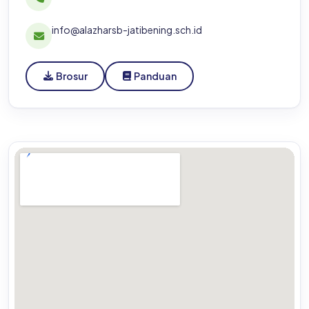
Tamansari Persada Raya Blok 1 No.1 Rt.001 Rw.001
Jatibening Baru, Pondok Gede, Bekasi 17412
02186901516
info@alazharsb-jatibening.sch.id
Brosur
Panduan