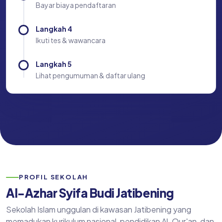
Bayar biaya pendaftaran
Langkah 4
Ikuti tes & wawancara
Langkah 5
Lihat pengumuman & daftar ulang
PROFIL SEKOLAH
Al-Azhar Syifa Budi Jatibening
Sekolah Islam unggulan di kawasan Jatibening yang
memadukan kurikulum nasional, pendidikan Al-Qur'an, dan