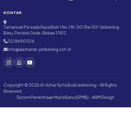
Jenjang
FAQ
Program
Kontak
Alur & Jadwal
Pendaftaran Ditutup
KONTAK
Tamansari Persada Raya Blok 1 No.1 Rt.001 Rw.001 Jatibening
Baru, Pondok Gede, Bekasi 17412
02186901516
info@alazharsb-jatibening.sch.id
Copyright © 2026 Al-Azhar Syifa Budi Jatibening - All Rights
Reserved.
Sistem Penerimaan Murid Baru (SPMB) - ABM Design