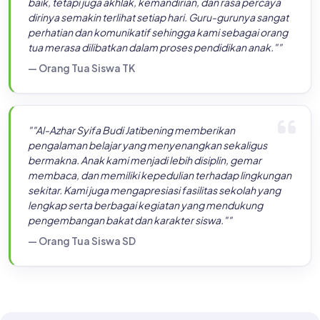
""Kami sangat bersyukur memilih Al-Azhar Syifa Budi
Jatibening sebagai tempat belajar anak kami. Tidak hanya
kemampuan akademiknya yang berkembang dengan
baik, tetapi juga akhlak, kemandirian, dan rasa percaya
dirinya semakin terlihat setiap hari. Guru-gurunya sangat
perhatian dan komunikatif sehingga kami sebagai orang
tua merasa dilibatkan dalam proses pendidikan anak.""
— Orang Tua Siswa TK
""Al-Azhar Syifa Budi Jatibening memberikan
pengalaman belajar yang menyenangkan sekaligus
bermakna. Anak kami menjadi lebih disiplin, gemar
membaca, dan memiliki kepedulian terhadap lingkungan
sekitar. Kami juga mengapresiasi fasilitas sekolah yang
lengkap serta berbagai kegiatan yang mendukung
pengembangan bakat dan karakter siswa.""
— Orang Tua Siswa SD