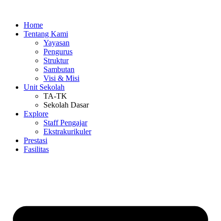
Home
Tentang Kami
Yayasan
Pengurus
Struktur
Sambutan
Visi & Misi
Unit Sekolah
TA-TK
Sekolah Dasar
Explore
Staff Pengajar
Ekstrakurikuler
Prestasi
Fasilitas